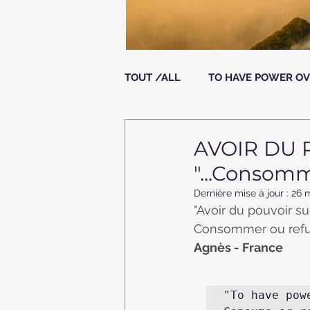
TOUT /ALL
TO HAVE POWER OV
TON RÔLE / YOUR ROLE?
AVOIR DU 
"...Consomm
Dernière mise à jour :
26 
"Avoir du pouvoir sur
Consommer ou refus
Agnès - France
"To have pow