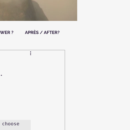
OWER ?
APRÈS / AFTER?
.
choose 